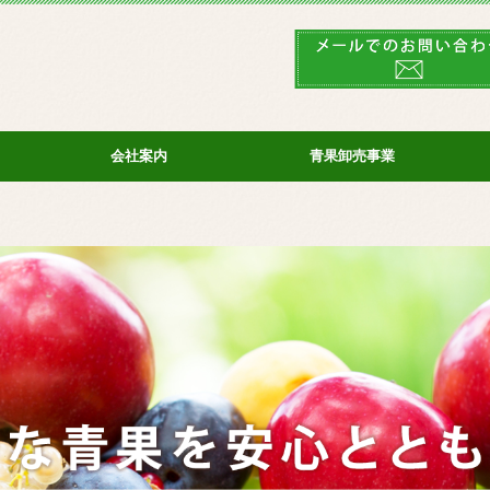
会社案内
青果卸売事業
代表あいさつ
石竹本社
石竹板橋
ベジフル８０８
石竹多摩
美空納品