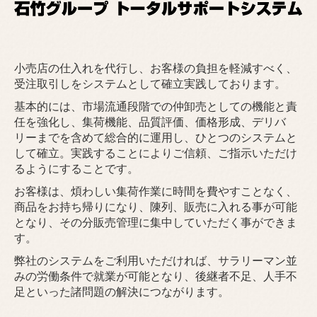
青果卸売事業
採用情報
小売店の仕入れを代行し、お客様の負担を軽減すべく、
受注取引しをシステムとして確立実践しております。
社員の声
基本的には、市場流通段階での仲卸売としての機能と責
任を強化し、集荷機能、品質評価、価格形成、デリバ
お問い合わせ
リーまでを含めて総合的に運用し、ひとつのシステムと
して確立。実践することによりご信頼、ご指示いただけ
プライバシーポリシー
るようにすることです。
お客様は、煩わしい集荷作業に時間を費やすことなく、
情報セキュリティ基本方針
商品をお持ち帰りになり、陳列、販売に入れる事が可能
となり、その分販売管理に集中していただく事ができま
す。
弊社のシステムをご利用いただければ、サラリーマン並
みの労働条件で就業が可能となり、後継者不足、人手不
足といった諸問題の解決につながります。