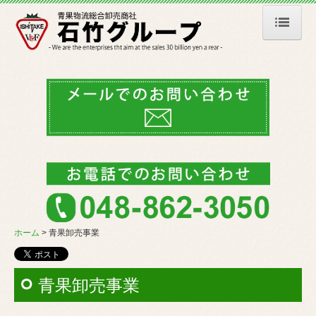
ホーム
石竹グループについて
会社案内
代表あいさつ
石竹本社
石竹板橋
ホーム
青果卸売事業
ベジフル８０８
青果卸売事業
石竹多摩
美空納品